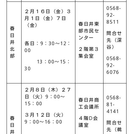
0568-
２月１６日（金）３
92-
月１日（金）７日
8511
春日井東
（金）
春
部市民セ
問合せ
日
ンター
先（深
井
各日：9：30～12：
谷）
北
２階第３
00
部
集会室
0568-
13：00～15：
92-
30
6076
２月８日（木）２７
日（火）9：00～
0568-
春日井商
15：00
81-
工会議所
4141
３月１２日（火）
春
４階D会
9：00～16：00
問合せ
日
議室
先（鵜
井